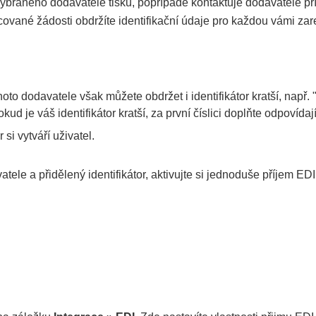
raného dodavatele tisku, popřípadě kontaktuje dodavatele přímo
racované žádosti obdržíte identifikační údaje pro každou vámi z
to dodavatele však můžete obdržet i identifikátor kratší, např. 
d je váš identifikátor kratší, za první číslici doplňte odpovídají
 si vytváří uživatel.
tele a přidělený identifikátor, aktivujte si jednoduše příjem 