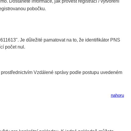
. Dostanete informace, jak provést registraci / vytvoření
aregistrovanou pobočku.
"611613". Je důležité pamatovat na to, že identifikátor PNS
cí počet nul.
EDI prostřednictvím Vzdálené správy podle postupu uvedeném
nahoru