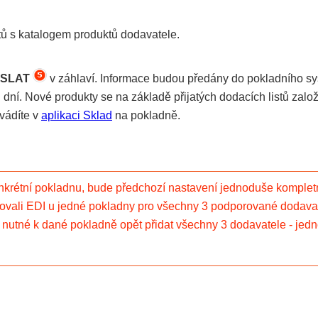
tů s katalogem produktů dodavatele.
SLAT
v záhlaví. Informace budou předány do pokladního s
h dní. Nové produkty se na základě přijatých dodacích listů zal
ovádíte v
aplikaci Sklad
na pokladně.
onkrétní pokladnu, bude předchozí nastavení jednoduše kompl
tivovali EDI u jedné pokladny pro všechny 3 podporované dodava
e nutné k dané pokladně opět přidat všechny 3 dodavatele - jed