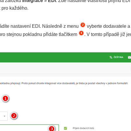
na záložku
Integrace
»
EDI
. Zde nastavíte vlastnosti přijmu E
t pro každého.
ovádíte nastavení EDI. Následně z menu
vyberte dodavatele a
ro stejnou pokladnu přidáte tlačítkem
. V tomto případě již 