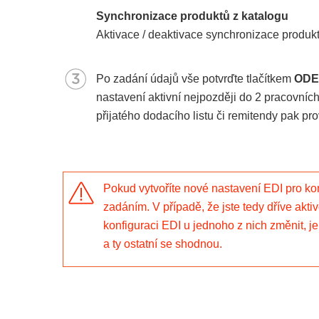
Synchronizace produktů z katalogu
Aktivace / deaktivace synchronizace produk
Po zadání údajů vše potvrďte tlačítkem
ODE
nastavení aktivní nejpozději do 2 pracovníc
přijatého dodacího listu či remitendy pak pr
Pokud vytvoříte nové nastavení EDI pro k
zadáním. V případě, že jste tedy dříve ak
konfiguraci EDI u jednoho z nich změnit, j
a ty ostatní se shodnou.