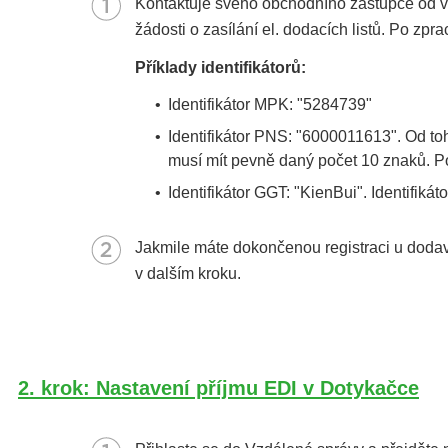
Kontaktuje svého obchodního zástupce od vyb
žádosti o zasílání el. dodacích listů. Po zp
Příklady identifikátorů:
•
Identifikátor MPK: "5284739"
•
Identifikátor PNS: "6000011613". Od toho
musí mít pevně daný počet 10 znaků. Poku
•
Identifikátor GGT: "KienBui". Identifikátor
Jakmile máte dokončenou registraci u dodava
v dalším kroku.
2. krok: Nastavení příjmu EDI v Dotykačce