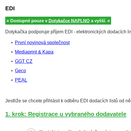
EDI
»
«
Dostupné pouze v
Dotykačce NAPLNO
a vyšší.
Dotykačka podporuje příjem EDI - elektronických dodacích lis
•
První novinová společnost
•
Mediaprint & Kapa
•
GGT CZ
•
Geco
•
PEAL
Jestliže se chcete přihlásit k odběru EDI dodacích listů od 
1. krok: Registrace u vybraného dodavatele