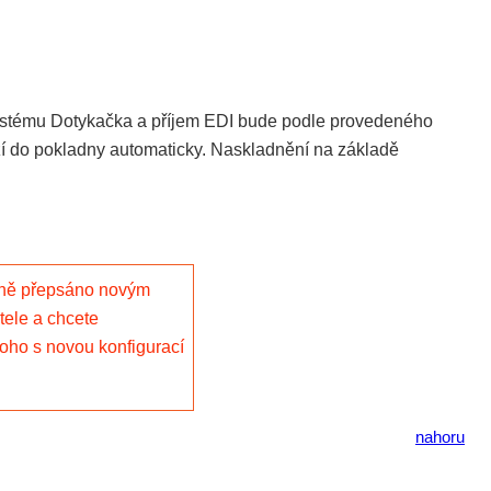
ystému Dotykačka a příjem EDI bude podle provedeného
oží do pokladny automaticky. Naskladnění na základě
etně přepsáno novým
tele a chcete
noho s novou konfigurací
nahoru