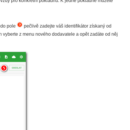
DI vždy pro konkrétní pokladnu. K jedné pokladně můžete
 do pole
pečlivě zadejte váš identifikátor získaný od
jen vyberte z menu nového dodavatele a opět zadáte od něj