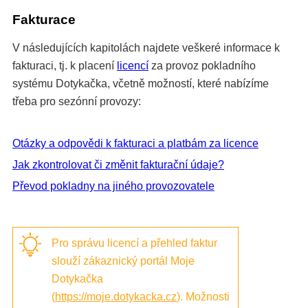
Fakturace
V následujících kapitolách najdete veškeré informace k
fakturaci, tj. k placení
licencí
za provoz pokladního
systému Dotykačka, včetně možností, které nabízíme
třeba pro sezónní provozy:
Otázky a odpovědi k fakturaci a platbám za licence
Jak zkontrolovat či změnit fakturační údaje?
Převod pokladny na jiného provozovatele
Pro správu licencí a přehled faktur
slouží zákaznický portál Moje
Dotykačka
(
https://moje.dotykacka.cz
). Možnosti