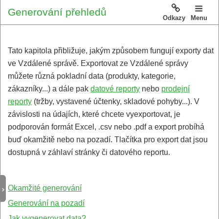
Generování přehledů
Odkazy
Menu
Tato kapitola přibližuje, jakým způsobem fungují exporty dat
ve Vzdálené správě. Exportovat ze Vzdálené správy
můžete různá pokladní data (produkty, kategorie,
zákazníky...) a dále pak
datové reporty
nebo
prodejní
reporty
(tržby, vystavené účtenky, skladové pohyby...). V
závislosti na údajích, které chcete vyexportovat, je
podporován formát Excel, .csv nebo .pdf a export probíhá
buď okamžitě nebo na pozadí. Tlačítka pro export dat jsou
dostupná v záhlaví stránky či datového reportu.
Okamžité generování
Generování na pozadí
Jak vygenerovat data?