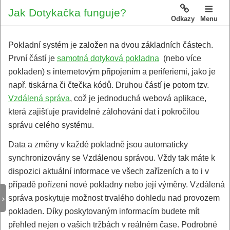
Jak Dotykačka funguje?
Odkazy
Menu
Pokladní systém je založen na dvou základních částech.
První částí je
samotná dotyková pokladna
(nebo více
pokladen) s internetovým připojením a periferiemi, jako je
např. tiskárna či čtečka kódů. Druhou částí je potom tzv.
Vzdálená správa
, což je jednoduchá webová aplikace,
která zajišťuje pravidelné zálohování dat i pokročilou
správu celého systému.
Data a změny v každé pokladně jsou automaticky
synchronizovány se Vzdálenou správou. Vždy tak máte k
dispozici aktuální informace ve všech zařízeních a to i v
případě pořízení nové pokladny nebo její výměny. Vzdálená
správa poskytuje možnost trvalého dohledu nad provozem
pokladen. Díky poskytovaným informacím budete mít
přehled nejen o vašich tržbách v reálném čase. Podrobné