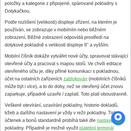
položky a kategorie z připojené, spárované pokladny s
Dotykačkou.
Podle rozlišení (velikosti) displeje zřízení, na kterém je
používán, se zobrazuje v mobilním nebo běžném
zobrazení, Běžné zobrazení odpovídá prostředí na
dotykové pokladně s velikostí displeje 8" a vyšším.
Mobilní číšník dokáže vytvářet nové účty, spravovat stávající
otevřené účty a pracovat s mapou stolů. Ve chvíli editace
otevřeného účtu je, díky přímé komunikaci s pokladnou,
účet na ostatních zařízeních
zablokován
(mobilních číšníků
může být i více), a to do doby, než se otevřený účet znovu
zaparkuje, případně uzavře / zaplatí. Toto platí oboustranně.
Veškeré otevírání, uzavírání pokladny, historie dokladů,
tržeb a dalšího nastavení je vždy v režii pokladny. Tisk
účtenek a bonů standardně probíhá také dle
nastavení
pokladny. Případně je možné využit
platební terminál