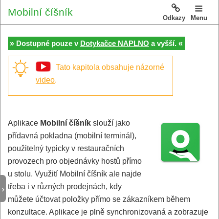
Mobilní číšník
Odkazy
Menu
»
«
Dostupné pouze v
Dotykačce NAPLNO
a vyšší.
Tato kapitola obsahuje názorné
video
.
Aplikace
Mobilní číšník
slouží jako
přídavná pokladna (mobilní terminál),
použitelný typicky v restauračních
provozech pro objednávky hostů přímo
u stolu. Využití Mobilní číšník ale najde
třeba i v různých prodejnách, kdy
můžete účtovat položky přímo se zákazníkem během
konzultace. Aplikace je plně synchronizovaná a zobrazuje