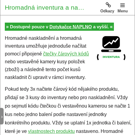
Hromadná inventura a naskladnění
Odkazy
Menu
»
«
Dostupné pouze v
Dotykačce NAPLNO
a vyšší.
Hromadné naskladnění a hromadná
inventura umožňuje jednoduše načítat
pomocí připojené
čtečky čárových kódů
nebo vestavěné kamery kusy položek
(zboží) a následně tento počet kusů
naskladnit či upravit v rámci inventury.
Pokud tedy 3x načtete čárový kód nějakého produktu,
přidají se 3 kusy do inventury nebo pro naskladnění. Vždy
po sejmutí kódu čtečkou či vestavěnou kamerou se načte 1
kus nebo jedno balení podle nastavení jednotky
konkrétního produktu. Vždy se uplatní 1x jednotka či balení,
které je ve
vlastnostech produktu
nastaveno. Hromadné