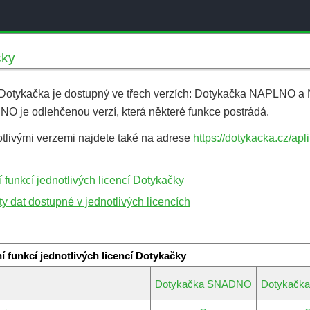
čky
Dotykačka je dostupný ve třech verzích: Dotykačka NAPLNO 
 je odlehčenou verzí, která některé funkce postrádá.
otlivými verzemi najdete také na adrese
https://dotykacka.cz/ap
 funkcí jednotlivých licencí Dotykačky
ty dat dostupné v jednotlivých licencích
í funkcí jednotlivých licencí Dotykačky
Dotykačka SNADNO
Dotykačk