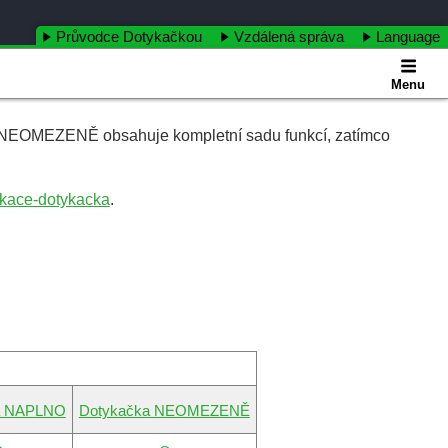
Průvodce Dotykačkou
Vzdálená správa
Language
Menu
a NEOMEZENĚ obsahuje kompletní sadu funkcí, zatímco
likace-dotykacka
.
a NAPLNO
Dotykačka NEOMEZENĚ