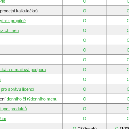
rie
O
prodejní kalkulačka)
O
ytré spropitné
O
cizích měn
O
O
r
O
O
ická a e-mailová podpora
O
j
O
 pro správu licencí
O
lení
denního či týdenního menu
O
tupci produktů
O
žim
O
O
(100x/rok)
O
(100