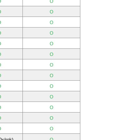
O
O
O
O
O
O
O
O
O
O
O
O
O
O
O
O
O
O
O
O
O
O
O
O
O
O
0x/rok)
O