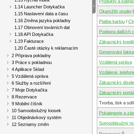
Produkty a katego
Okamžitý prodej
(
Platba kartou
/
Ch
Podpora dalších 
Zákaznický kredit
Generování faktu
Vzdálená správa
Vzdálená, telefon
Zákaznický disple
Zákaznický portál
Tvorba, tisk a sdí
Pokategorie a zás
Somooblsužný re
(1
Rezervace