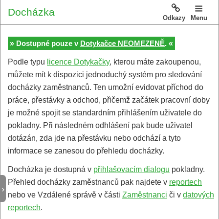
Docházka
Odkazy
Menu
»
«
Dostupné pouze v
Dotykačce NEOMEZENĚ
.
Podle typu
licence Dotykačky
, kterou máte zakoupenou,
můžete mít k dispozici jednoduchý systém pro sledování
docházky zaměstnanců. Ten umožní evidovat příchod do
práce, přestávky a odchod, přičemž začátek pracovní doby
je možné spojit se standardním přihlášením uživatele do
pokladny. Při následném odhlášení pak bude uživatel
dotázán, zda jde na přestávku nebo odchází a tyto
informace se zanesou do přehledu docházky.
Docházka je dostupná v
přihlašovacím dialogu
pokladny.
Přehled docházky zaměstnanců pak najdete v
reportech
nebo ve Vzdálené správě v části
Zaměstnanci
či v
datových
reportech
.