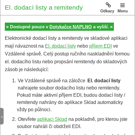
El. dodací listy a remitendy
Odkazy
Menu
»
«
Dostupné pouze v
Dotykačce NAPLNO
a vyšší.
Elektronické dodací listy a remitendy ve skladové aplikaci
mají návaznost na
El. dodací listy
nebo
příjem EDI
ve
Vzdálené správě. Celý postup ručního naskladnění formou
el. dodacího listu nebo propsání remitendy do skladových
zásob je následující:
1.
Ve Vzdálené správě na záložce
El. dodací listy
nahrajete soubor dodacího listu nebo remitendy.
Pokud máte aktivní příjem EDI, budou dodací listy /
remitendy nahrány do aplikace Sklad automaticky
vždy po půlnoci.
2.
Otevřete
aplikaci Sklad
na pokladně, pro kterou jste
soubor nahráli či obdrželi EDI.