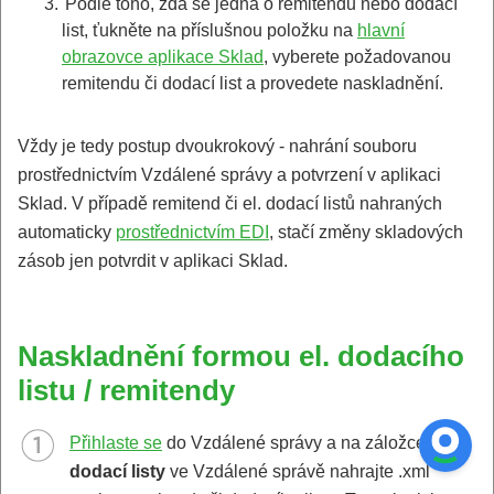
3.
Podle toho, zda se jedná o remitendu nebo dodací
list, ťukněte na příslušnou položku na
hlavní
obrazovce aplikace Sklad
, vyberete požadovanou
remitendu či dodací list a provedete naskladnění.
Vždy je tedy postup dvoukrokový - nahrání souboru
prostřednictvím Vzdálené správy a potvrzení v aplikaci
Sklad. V případě remitend či el. dodací listů nahraných
automaticky
prostřednictvím EDI
, stačí změny skladových
zásob jen potvrdit v aplikaci Sklad.
Naskladnění formou el. dodacího
listu / remitendy
Přihlaste se
do Vzdálené správy a na záložce
El.
dodací listy
ve Vzdálené správě nahrajte .xml