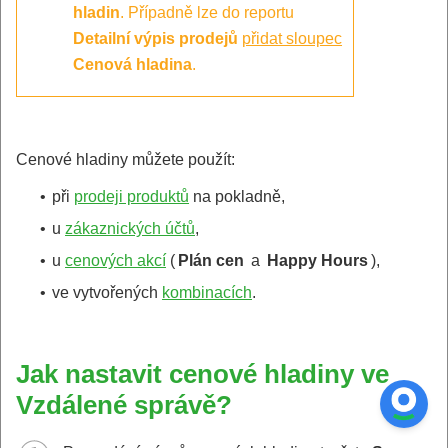
hladin
. Případně lze do reportu
Detailní výpis prodejů
přidat sloupec
Cenová hladina
.
Cenové hladiny můžete použít:
•
při
prodeji produktů
na pokladně,
•
u
zákaznických účtů
,
•
u
cenových akcí
(
Plán cen
a
Happy Hours
),
•
ve vytvořených
kombinacích
.
Jak nastavit cenové hladiny ve
Vzdálené správě?