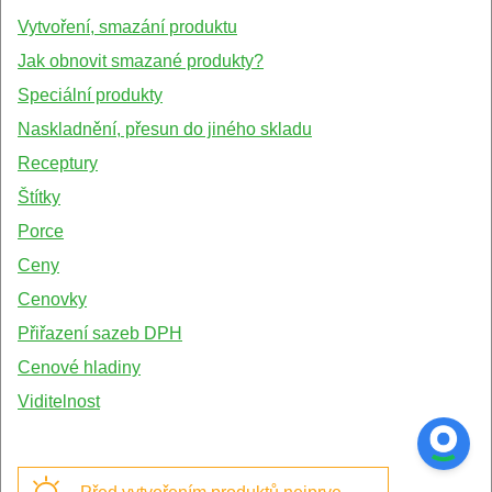
Vytvoření, smazání produktu
Jak obnovit smazané produkty?
Speciální produkty
Naskladnění, přesun do jiného skladu
Receptury
Štítky
Porce
Ceny
Cenovky
Přiřazení sazeb DPH
Cenové hladiny
Viditelnost